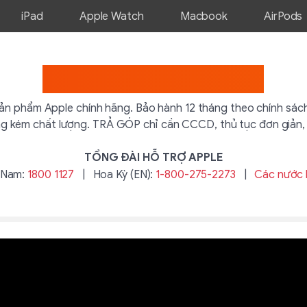
iPad
Apple Watch
Macbook
AirPods
Phương Thuý Store
sản phẩm Apple chính hãng. Bảo hành 12 tháng theo chính sác
àng kém chất lượng. TRẢ GÓP chỉ cần CCCD, thủ tục đơn giản,
TỔNG ĐÀI HỖ TRỢ APPLE
 Nam:
1800 1127
|
Hoa Kỳ (EN):
1-800-275-2273
|
Các nước 