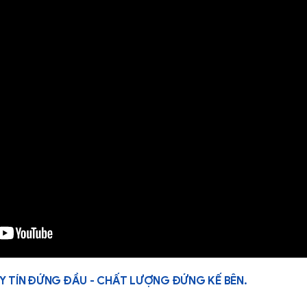
Y TÍN ĐỨNG ĐẦU - CHẤT LƯỢNG ĐỨNG KẾ BÊN.