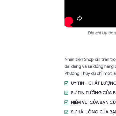
Địa chỉ Uy tín 
Nhân tiện Shop xin trân tr
đã, đang và sẽ đồng hàng c
Phương Thúy dù chỉ một lần
UY TÍN - CHẤT LƯỢN
SỰ TIN TƯỞNG CỦA 
NIỀM VUI CỦA BẠN C
SỰ HÀI LÒNG CỦA BẠ