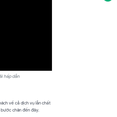
ãi hấp dẫn
ch về cả dịch vụ lẫn chất
u bước chân đến đây.