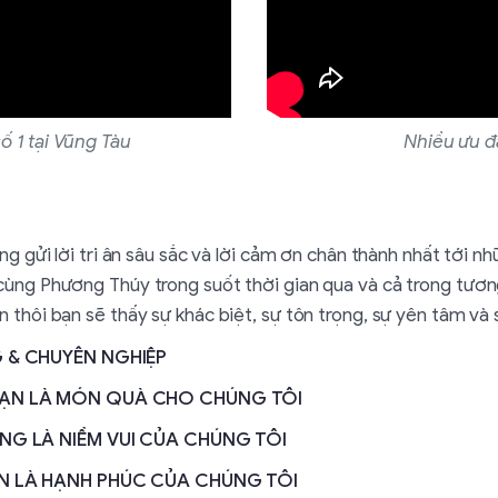
số 1 tại Vũng Tàu
Nhiều ưu đ
ọng gửi lời tri ân sâu sắc và lời cảm ơn chân thành nhất tới 
ùng Phương Thúy trong suốt thời gian qua và cả trong tương 
 thôi bạn sẽ thấy sự khác biệt, sự tôn trọng, sự yên tâm và s
G & CHUYÊN NGHIỆP
BẠN LÀ MÓN QUÀ CHO CHÚNG TÔI
ŨNG LÀ NIỀM VUI CỦA CHÚNG TÔI
N LÀ HẠNH PHÚC CỦA CHÚNG TÔI